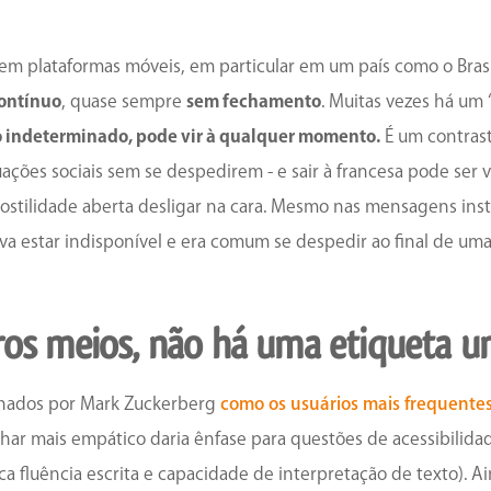
em plataformas móveis, em particular em um país como o Bra
ontínuo
, quase sempre
sem fechamento
. Muitas vezes há um
po indeterminado, pode vir à qualquer momento.
É um contras
tuações sociais sem se despedirem - e sair à francesa pode se
hostilidade aberta desligar na cara. Mesmo nas mensagens ins
cava estar indisponível e era comum se despedir ao final de uma
os meios, não há uma etiqueta un
onados por Mark Zuckerberg
como os usuários mais frequent
r mais empático daria ênfase para questões de acessibilidade (
a fluência escrita e capacidade de interpretação de texto). Ai