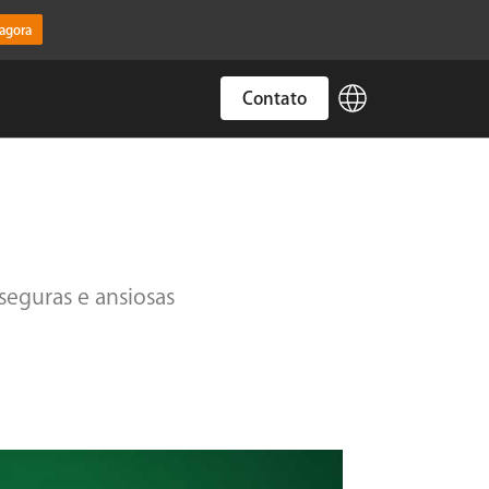
 agora
language
Contato
seguras e ansiosas