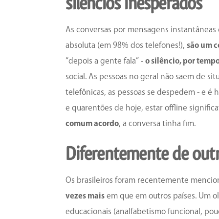
silêncios inesperados
As conversas por mensagens instantâneas 
absoluta (em 98% dos telefones!),
são um c
“depois a gente fala” -
o silêncio, por tem
social. As pessoas no geral não saem de si
telefônicas, as pessoas se despedem - e é 
e quarentões de hoje, estar offline signifi
comum acordo
, a conversa tinha fim.
Diferentemente de outr
Os brasileiros foram recentemente menci
vezes mais
em que em outros países. Um olha
educacionais (analfabetismo funcional, pouc